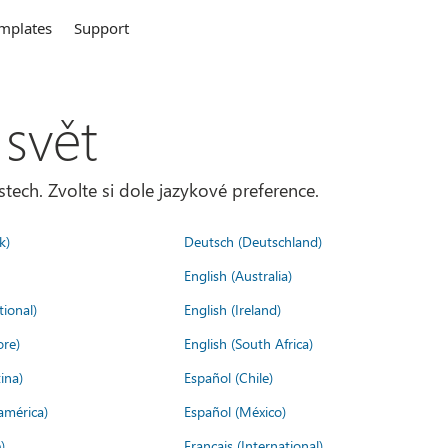
mplates
Support
 svět
tech. Zvolte si dole jazykové preference.
k)
Deutsch (Deutschland)
English (Australia)
tional)
English (Ireland)
ore)
English (South Africa)
ina)
Español (Chile)
américa)
Español (México)
)
Français (International)