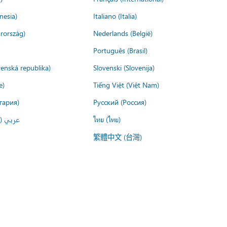
nesia)
Italiano (Italia)
rország)
Nederlands (België)
Português (Brasil)
venská republika)
Slovenski (Slovenija)
e)
Tiếng Việt (Việt Nam)
гария)
Русский (Россия)
عربي ()
ไทย (ไทย)
繁體中文 (台灣)