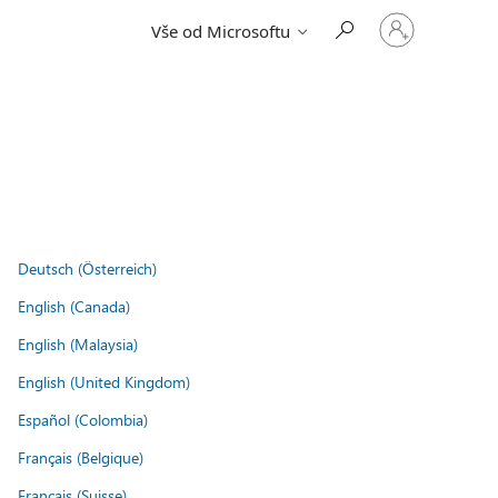
Přihlaste
Vše od Microsoftu
se
ke
svému
účtu
Deutsch (Österreich)
English (Canada)
English (Malaysia)
English (United Kingdom)
Español (Colombia)
Français (Belgique)
Français (Suisse)