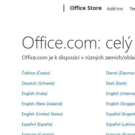
Microsoft
Office Store
Add-ins
Te
Office.com: celý
Office.com je k dispozici v různých zemích/oblas
Čeština (Česko)
Dansk (Danmar
Deutsch (Schweiz)
Eesti (Eesti)
English (India)
English (Interna
English (New Zealand)
English (Singap
English (United States)
Español (Argent
Español (España)
Español (Latino
Français (Canada)
Français (France