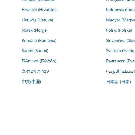
Hrvatski (Hrvatska)
Indonesia (Indo
Lietuvių (Lietuva)
Magyar (Magya
Norsk (Norge)
Polski (Polska)
Română (România)
Slovenčina (Slo
Suomi (Suomi)
Svenska (Sverig
Ελληνικά (Ελλάδα)
Български (Бъл
المنطقة العربية
עברית (ישראל)
中文(中国)
日本語 (日本)