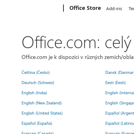
Microsoft
Office Store
Add-ins
Te
Office.com: celý
Office.com je k dispozici v různých zemích/oblas
Čeština (Česko)
Dansk (Danmar
Deutsch (Schweiz)
Eesti (Eesti)
English (India)
English (Interna
English (New Zealand)
English (Singap
English (United States)
Español (Argent
Español (España)
Español (Latino
Français (Canada)
Français (France