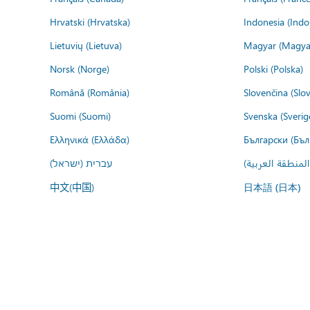
Hrvatski (Hrvatska)
Indonesia (Indo
Lietuvių (Lietuva)
Magyar (Magya
Norsk (Norge)
Polski (Polska)
Română (România)
Slovenčina (Slo
Suomi (Suomi)
Svenska (Sverig
Ελληνικά (Ελλάδα)
Български (Бъл
المنطقة العربية
עברית (ישראל)
中文(中国)
日本語 (日本)