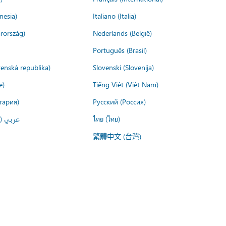
nesia)
Italiano (Italia)
rország)
Nederlands (België)
Português (Brasil)
venská republika)
Slovenski (Slovenija)
e)
Tiếng Việt (Việt Nam)
гария)
Русский (Россия)
عربي ()
ไทย (ไทย)
繁體中文 (台灣)