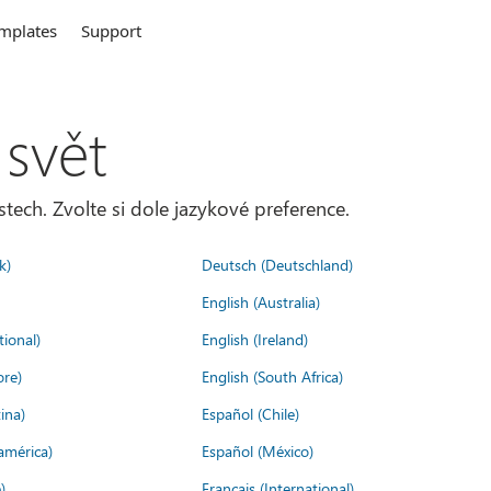
mplates
Support
 svět
tech. Zvolte si dole jazykové preference.
k)
Deutsch (Deutschland)
English (Australia)
tional)
English (Ireland)
ore)
English (South Africa)
ina)
Español (Chile)
américa)
Español (México)
)
Français (International)