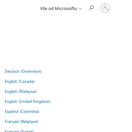
Přihlaste
Vše od Microsoftu
se
ke
svému
účtu
Deutsch (Österreich)
English (Canada)
English (Malaysia)
English (United Kingdom)
Español (Colombia)
Français (Belgique)
Français (Suisse)