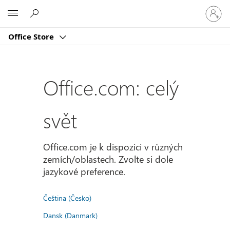
Přihlast
Microsoft
se
ke
Office Store
svému
účtu
Office.com: celý
svět
Office.com je k dispozici v různých
zemích/oblastech. Zvolte si dole
jazykové preference.
Čeština (Česko)
Dansk (Danmark)