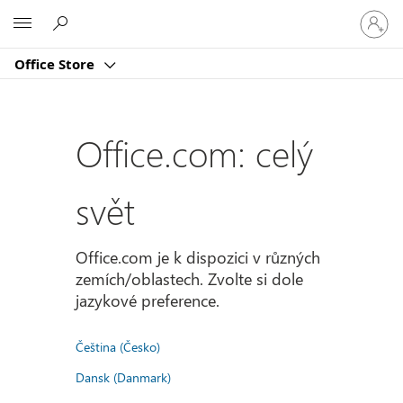
Přihlast
Microsoft
se
ke
Office Store
svému
účtu
Office.com: celý
svět
Office.com je k dispozici v různých
zemích/oblastech. Zvolte si dole
jazykové preference.
Čeština (Česko)
Dansk (Danmark)