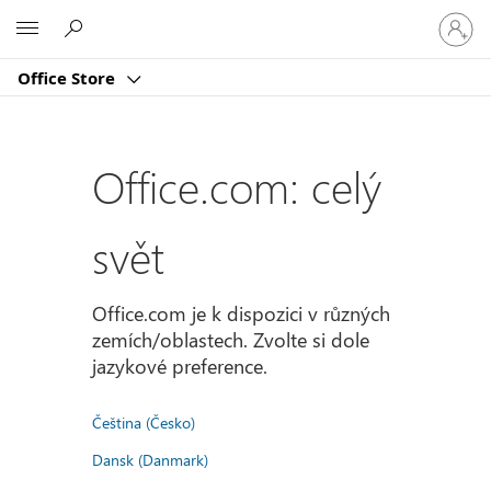
Přihlast
Microsoft
se
ke
Office Store
svému
účtu
Office.com: celý
svět
Office.com je k dispozici v různých
zemích/oblastech. Zvolte si dole
jazykové preference.
Čeština (Česko)
Dansk (Danmark)