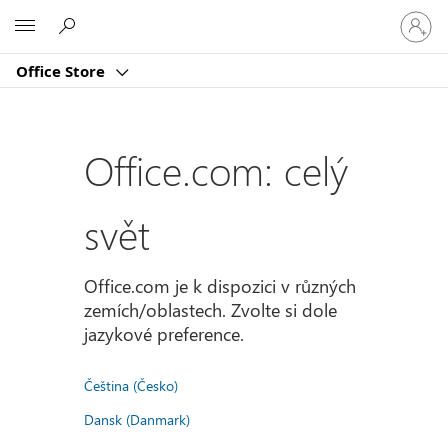
Přihlast
Microsoft
se
ke
Office Store
svému
účtu
Office.com: celý
svět
Office.com je k dispozici v různých
zemích/oblastech. Zvolte si dole
jazykové preference.
Čeština (Česko)
Dansk (Danmark)