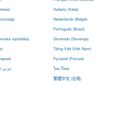
nesia)
Italiano (Italia)
rország)
Nederlands (België)
Português (Brasil)
venská republika)
Slovenski (Slovenija)
e)
Tiếng Việt (Việt Nam)
гария)
Русский (Россия)
عربي ()
ไทย (ไทย)
繁體中文 (台灣)