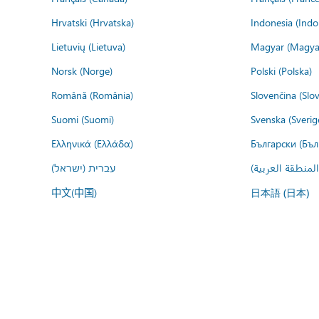
Hrvatski (Hrvatska)
Indonesia (Indo
Lietuvių (Lietuva)
Magyar (Magya
Norsk (Norge)
Polski (Polska)
Română (România)
Slovenčina (Slo
Suomi (Suomi)
Svenska (Sverig
Ελληνικά (Ελλάδα)
Български (Бъл
المنطقة العربية
עברית (ישראל)
中文(中国)
日本語 (日本)