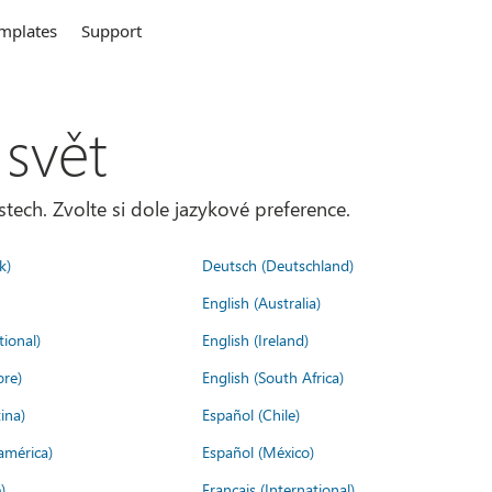
mplates
Support
 svět
tech. Zvolte si dole jazykové preference.
k)
Deutsch (Deutschland)
English (Australia)
tional)
English (Ireland)
ore)
English (South Africa)
ina)
Español (Chile)
américa)
Español (México)
)
Français (International)