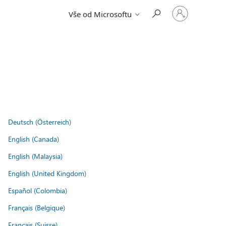
Přihlaste
Vše od Microsoftu
se
ke
svému
účtu
Deutsch (Österreich)
English (Canada)
English (Malaysia)
English (United Kingdom)
Español (Colombia)
Français (Belgique)
Français (Suisse)