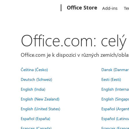
Microsoft
Office Store
Add-ins
Te
Office.com: celý
Office.com je k dispozici v různých zemích/oblas
Čeština (Česko)
Dansk (Danmar
Deutsch (Schweiz)
Eesti (Eesti)
English (India)
English (Interna
English (New Zealand)
English (Singap
English (United States)
Español (Argent
Español (España)
Español (Latino
Français (Canada)
Français (France