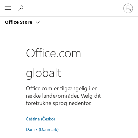
Log
Microsoft
på
din
Office Store
konto
Office.com
globalt
Office.com er tilgængelig i en
række lande/områder. Vælg dit
foretrukne sprog nedenfor.
Čeština (Česko)
Dansk (Danmark)