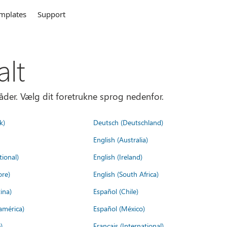
mplates
Support
alt
åder. Vælg dit foretrukne sprog nedenfor.
k)
Deutsch (Deutschland)
English (Australia)
tional)
English (Ireland)
ore)
English (South Africa)
ina)
Español (Chile)
américa)
Español (México)
)
Français (International)