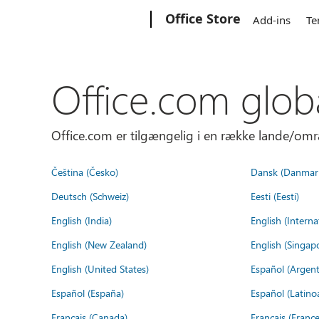
Microsoft
Office Store
Add-ins
Te
Office.com glob
Office.com er tilgængelig i en række lande/omr
Čeština (Česko)
Dansk (Danmar
Deutsch (Schweiz)
Eesti (Eesti)
English (India)
English (Interna
English (New Zealand)
English (Singap
English (United States)
Español (Argent
Español (España)
Español (Latino
Français (Canada)
Français (France