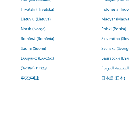
Hrvatski (Hrvatska)
Indonesia (Indo
Lietuvių (Lietuva)
Magyar (Magya
Norsk (Norge)
Polski (Polska)
Română (România)
Slovenčina (Slo
Suomi (Suomi)
Svenska (Sverig
Ελληνικά (Ελλάδα)
Български (Бъл
المنطقة العربية
עברית (ישראל)
中文(中国)
日本語 (日本)