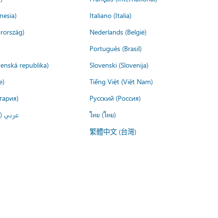
nesia)
Italiano (Italia)
rország)
Nederlands (België)
Português (Brasil)
venská republika)
Slovenski (Slovenija)
e)
Tiếng Việt (Việt Nam)
гария)
Русский (Россия)
عربي ()
ไทย (ไทย)
繁體中文 (台灣)