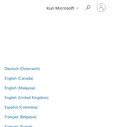
Log
Kun Microsoft
på
din
konto
Deutsch (Österreich)
English (Canada)
English (Malaysia)
English (United Kingdom)
Español (Colombia)
Français (Belgique)
Français (Suisse)