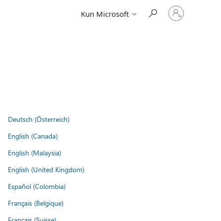
Log
Kun Microsoft
på
din
konto
Deutsch (Österreich)
English (Canada)
English (Malaysia)
English (United Kingdom)
Español (Colombia)
Français (Belgique)
Français (Suisse)