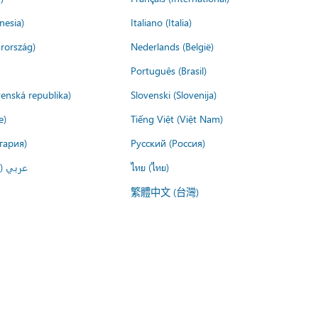
nesia)
Italiano (Italia)
rország)
Nederlands (België)
Português (Brasil)
venská republika)
Slovenski (Slovenija)
e)
Tiếng Việt (Việt Nam)
гария)
Русский (Россия)
عربي ()
ไทย (ไทย)
繁體中文 (台灣)