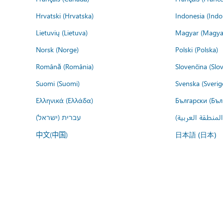
Hrvatski (Hrvatska)
Indonesia (Indo
Lietuvių (Lietuva)
Magyar (Magya
Norsk (Norge)
Polski (Polska)
Română (România)
Slovenčina (Slo
Suomi (Suomi)
Svenska (Sverig
Ελληνικά (Ελλάδα)
Български (Бъл
المنطقة العربية
עברית (ישראל)
中文(中国)
日本語 (日本)