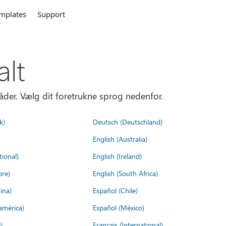
mplates
Support
alt
åder. Vælg dit foretrukne sprog nedenfor.
k)
Deutsch (Deutschland)
English (Australia)
tional)
English (Ireland)
ore)
English (South Africa)
ina)
Español (Chile)
américa)
Español (México)
)
Français (International)