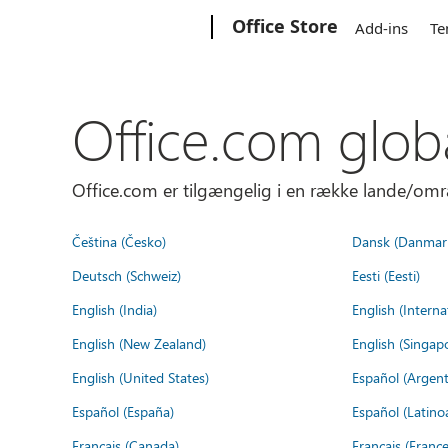
Microsoft
Office Store
Add-ins
Te
Office.com glob
Office.com er tilgængelig i en række lande/omr
Čeština (Česko)
Dansk (Danmar
Deutsch (Schweiz)
Eesti (Eesti)
English (India)
English (Interna
English (New Zealand)
English (Singap
English (United States)
Español (Argent
Español (España)
Español (Latino
Français (Canada)
Français (France