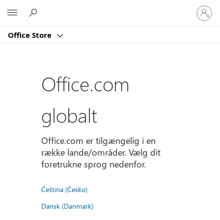
Log
Microsoft
på
din
Office Store
konto
Office.com
globalt
Office.com er tilgængelig i en
række lande/områder. Vælg dit
foretrukne sprog nedenfor.
Čeština (Česko)
Dansk (Danmark)