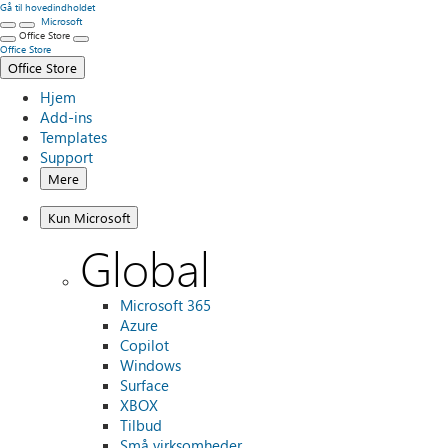
Gå til hovedindholdet
Microsoft
Office Store
Office Store
Office Store
Hjem
Add-ins
Templates
Support
Mere
Kun Microsoft
Global
Microsoft 365
Azure
Copilot
Windows
Surface
XBOX
Tilbud
Små virksomheder