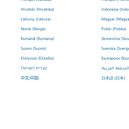
Hrvatski (Hrvatska)
Indonesia (Indo
Lietuvių (Lietuva)
Magyar (Magya
Norsk (Norge)
Polski (Polska)
Română (România)
Slovenčina (Slo
Suomi (Suomi)
Svenska (Sverig
Ελληνικά (Ελλάδα)
Български (Бъл
المنطقة العربية
עברית (ישראל)
中文(中国)
日本語 (日本)