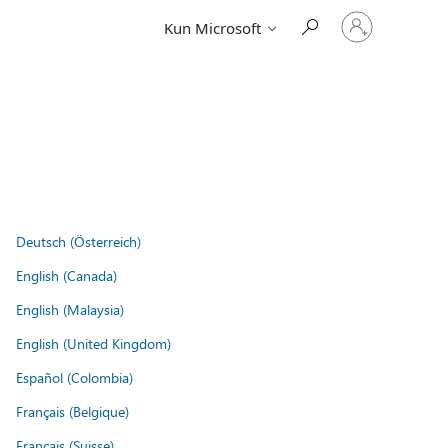
Log
Kun Microsoft
på
din
konto
Deutsch (Österreich)
English (Canada)
English (Malaysia)
English (United Kingdom)
Español (Colombia)
Français (Belgique)
Français (Suisse)