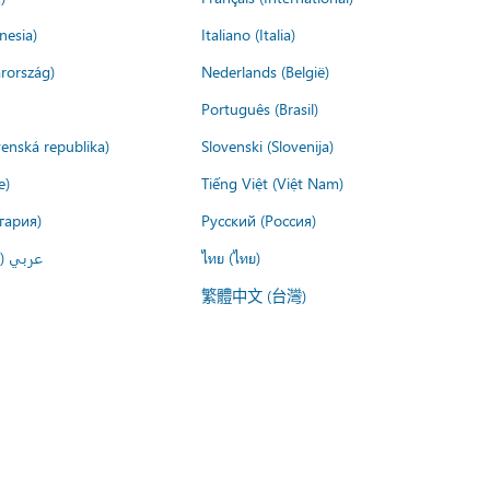
nesia)
Italiano (Italia)
rország)
Nederlands (België)
Português (Brasil)
venská republika)
Slovenski (Slovenija)
e)
Tiếng Việt (Việt Nam)
гария)
Русский (Россия)
عربي ()
ไทย (ไทย)
繁體中文 (台灣)