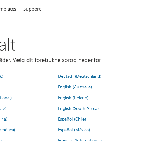
mplates
Support
alt
åder. Vælg dit foretrukne sprog nedenfor.
k)
Deutsch (Deutschland)
English (Australia)
tional)
English (Ireland)
ore)
English (South Africa)
ina)
Español (Chile)
américa)
Español (México)
)
Français (International)