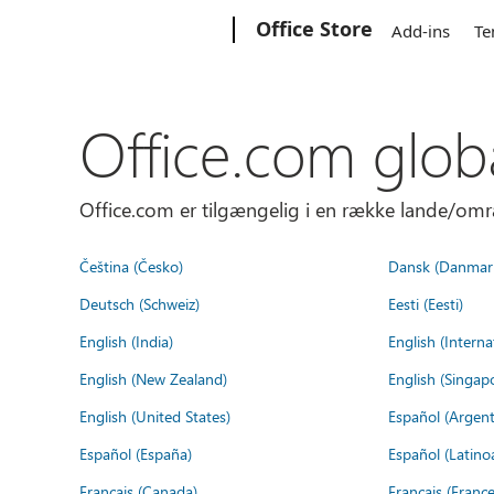
Microsoft
Office Store
Add-ins
Te
Office.com glob
Office.com er tilgængelig i en række lande/omr
Čeština (Česko)
Dansk (Danmar
Deutsch (Schweiz)
Eesti (Eesti)
English (India)
English (Interna
English (New Zealand)
English (Singap
English (United States)
Español (Argent
Español (España)
Español (Latino
Français (Canada)
Français (France