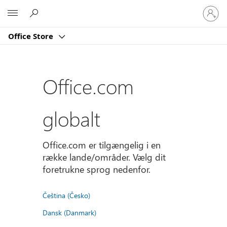
Log
Microsoft
på
din
Office Store
konto
Office.com
globalt
Office.com er tilgængelig i en
række lande/områder. Vælg dit
foretrukne sprog nedenfor.
Čeština (Česko)
Dansk (Danmark)