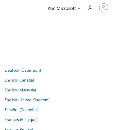
Log
Kun Microsoft
på
din
konto
Deutsch (Österreich)
English (Canada)
English (Malaysia)
English (United Kingdom)
Español (Colombia)
Français (Belgique)
Français (Suisse)