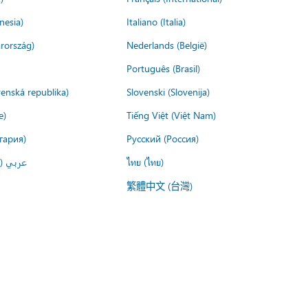
nesia)
Italiano (Italia)
rország)
Nederlands (België)
Português (Brasil)
venská republika)
Slovenski (Slovenija)
e)
Tiếng Việt (Việt Nam)
гария)
Русский (Россия)
عربي ()
ไทย (ไทย)
繁體中文 (台灣)