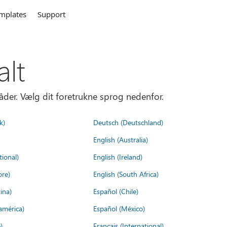
mplates
Support
alt
åder. Vælg dit foretrukne sprog nedenfor.
k)
Deutsch (Deutschland)
English (Australia)
tional)
English (Ireland)
ore)
English (South Africa)
ina)
Español (Chile)
américa)
Español (México)
)
Français (International)