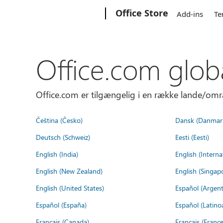
Microsoft
Office Store
Add-ins
Te
Office.com glob
Office.com er tilgængelig i en række lande/omr
Čeština (Česko)
Dansk (Danmar
Deutsch (Schweiz)
Eesti (Eesti)
English (India)
English (Interna
English (New Zealand)
English (Singap
English (United States)
Español (Argent
Español (España)
Español (Latino
Français (Canada)
Français (France