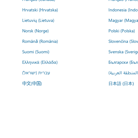
Hrvatski (Hrvatska)
Indonesia (Indo
Lietuvių (Lietuva)
Magyar (Magya
Norsk (Norge)
Polski (Polska)
Română (România)
Slovenčina (Slo
Suomi (Suomi)
Svenska (Sverig
Ελληνικά (Ελλάδα)
Български (Бъл
المنطقة العربية
עברית (ישראל)
中文(中国)
日本語 (日本)