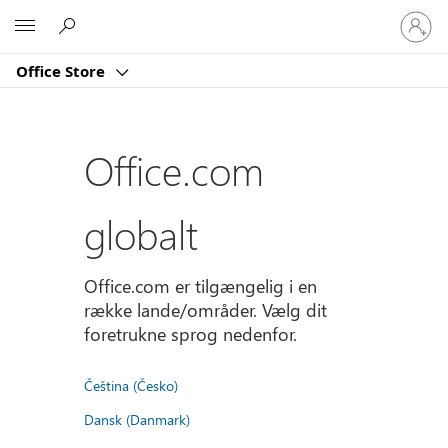
Log
Microsoft
på
din
Office Store
konto
Office.com
globalt
Office.com er tilgængelig i en
række lande/områder. Vælg dit
foretrukne sprog nedenfor.
Čeština (Česko)
Dansk (Danmark)