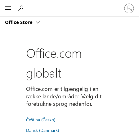
Log
Microsoft
på
din
Office Store
konto
Office.com
globalt
Office.com er tilgængelig i en
række lande/områder. Vælg dit
foretrukne sprog nedenfor.
Čeština (Česko)
Dansk (Danmark)