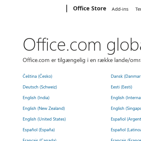
Microsoft
Office Store
Add-ins
Te
Office.com glob
Office.com er tilgængelig i en række lande/omr
Čeština (Česko)
Dansk (Danmar
Deutsch (Schweiz)
Eesti (Eesti)
English (India)
English (Interna
English (New Zealand)
English (Singap
English (United States)
Español (Argent
Español (España)
Español (Latino
Français (Canada)
Français (France