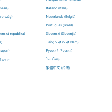
nesia)
Italiano (Italia)
rország)
Nederlands (België)
Português (Brasil)
venská republika)
Slovenski (Slovenija)
e)
Tiếng Việt (Việt Nam)
гария)
Русский (Россия)
عربي ()
ไทย (ไทย)
繁體中文 (台灣)