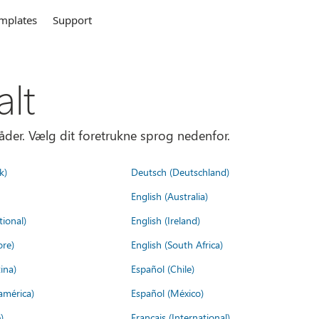
mplates
Support
alt
åder. Vælg dit foretrukne sprog nedenfor.
k)
Deutsch (Deutschland)
English (Australia)
tional)
English (Ireland)
ore)
English (South Africa)
ina)
Español (Chile)
américa)
Español (México)
)
Français (International)