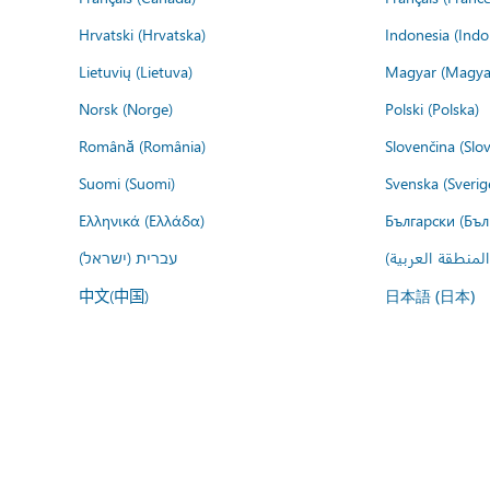
Hrvatski (Hrvatska)
Indonesia (Indo
Lietuvių (Lietuva)
Magyar (Magya
Norsk (Norge)
Polski (Polska)
Română (România)
Slovenčina (Slo
Suomi (Suomi)
Svenska (Sverig
Ελληνικά (Ελλάδα)
Български (Бъл
المنطقة العربية
עברית (ישראל)
中文(中国)
日本語 (日本)