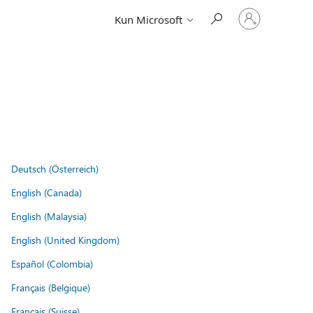
Log
Kun Microsoft
på
din
konto
Deutsch (Österreich)
English (Canada)
English (Malaysia)
English (United Kingdom)
Español (Colombia)
Français (Belgique)
Français (Suisse)