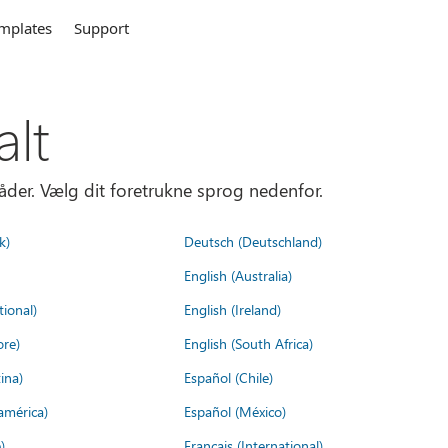
mplates
Support
alt
åder. Vælg dit foretrukne sprog nedenfor.
k)
Deutsch (Deutschland)
English (Australia)
tional)
English (Ireland)
ore)
English (South Africa)
ina)
Español (Chile)
américa)
Español (México)
)
Français (International)