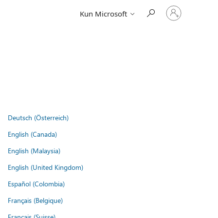
Log
Kun Microsoft
på
din
konto
Deutsch (Österreich)
English (Canada)
English (Malaysia)
English (United Kingdom)
Español (Colombia)
Français (Belgique)
Français (Suisse)