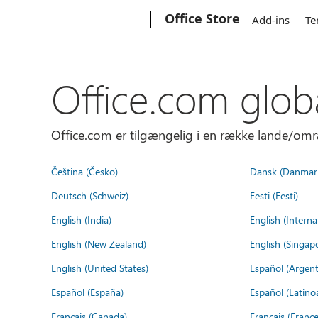
Microsoft
Office Store
Add-ins
Te
Office.com glob
Office.com er tilgængelig i en række lande/omr
Čeština (Česko)
Dansk (Danmar
Deutsch (Schweiz)
Eesti (Eesti)
English (India)
English (Interna
English (New Zealand)
English (Singap
English (United States)
Español (Argent
Español (España)
Español (Latino
Français (Canada)
Français (France