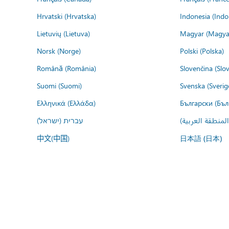
Hrvatski (Hrvatska)
Indonesia (Indo
Lietuvių (Lietuva)
Magyar (Magya
Norsk (Norge)
Polski (Polska)
Română (România)
Slovenčina (Slo
Suomi (Suomi)
Svenska (Sverig
Ελληνικά (Ελλάδα)
Български (Бъл
المنطقة العربية
עברית (ישראל)
中文(中国)
日本語 (日本)