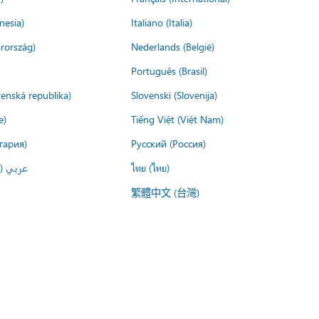
nesia)
Italiano (Italia)
rország)
Nederlands (België)
Português (Brasil)
venská republika)
Slovenski (Slovenija)
e)
Tiếng Việt (Việt Nam)
гария)
Русский (Россия)
عربي ()
ไทย (ไทย)
繁體中文 (台灣)