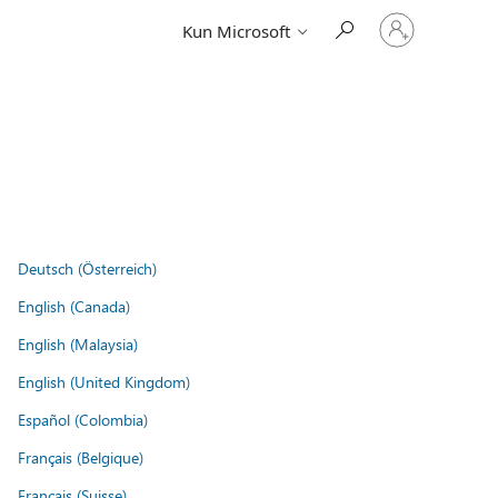
Log
Kun Microsoft
på
din
konto
Deutsch (Österreich)
English (Canada)
English (Malaysia)
English (United Kingdom)
Español (Colombia)
Français (Belgique)
Français (Suisse)