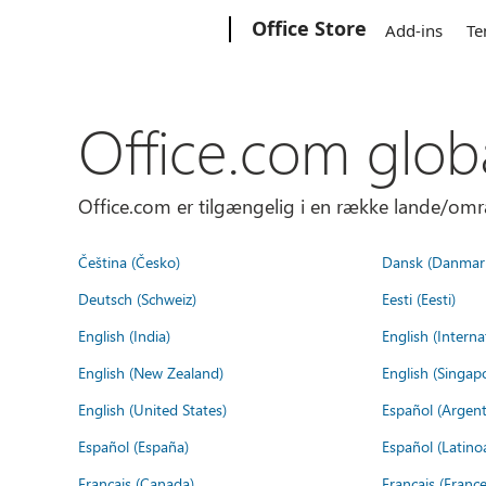
Microsoft
Office Store
Add-ins
Te
Office.com glob
Office.com er tilgængelig i en række lande/omr
Čeština (Česko)
Dansk (Danmar
Deutsch (Schweiz)
Eesti (Eesti)
English (India)
English (Interna
English (New Zealand)
English (Singap
English (United States)
Español (Argent
Español (España)
Español (Latino
Français (Canada)
Français (France