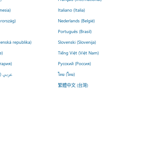
nesia)
Italiano (Italia)
rország)
Nederlands (België)
Português (Brasil)
venská republika)
Slovenski (Slovenija)
e)
Tiếng Việt (Việt Nam)
гария)
Русский (Россия)
عربي ()
ไทย (ไทย)
繁體中文 (台灣)