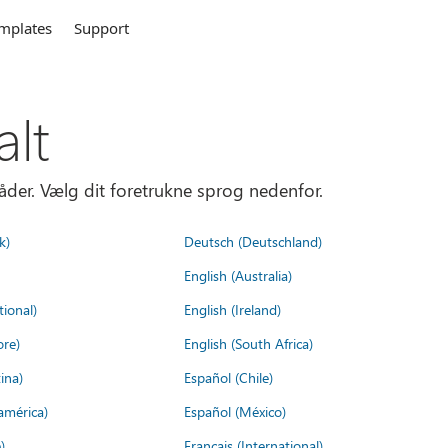
mplates
Support
alt
åder. Vælg dit foretrukne sprog nedenfor.
k)
Deutsch (Deutschland)
English (Australia)
tional)
English (Ireland)
ore)
English (South Africa)
ina)
Español (Chile)
américa)
Español (México)
)
Français (International)