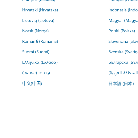
Hrvatski (Hrvatska)
Indonesia (Indo
Lietuvių (Lietuva)
Magyar (Magya
Norsk (Norge)
Polski (Polska)
Română (România)
Slovenčina (Slo
Suomi (Suomi)
Svenska (Sverig
Ελληνικά (Ελλάδα)
Български (Бъл
المنطقة العربية
עברית (ישראל)
中文(中国)
日本語 (日本)