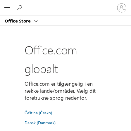
Log
Microsoft
på
din
Office Store
konto
Office.com
globalt
Office.com er tilgængelig i en
række lande/områder. Vælg dit
foretrukne sprog nedenfor.
Čeština (Česko)
Dansk (Danmark)