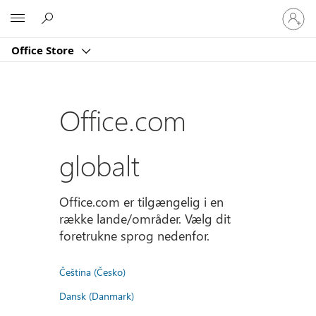
Log
Microsoft
på
din
Office Store
konto
Office.com
globalt
Office.com er tilgængelig i en
række lande/områder. Vælg dit
foretrukne sprog nedenfor.
Čeština (Česko)
Dansk (Danmark)