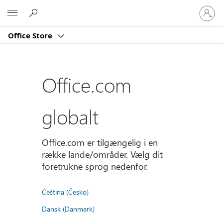
Log
Microsoft
på
din
Office Store
konto
Office.com
globalt
Office.com er tilgængelig i en
række lande/områder. Vælg dit
foretrukne sprog nedenfor.
Čeština (Česko)
Dansk (Danmark)