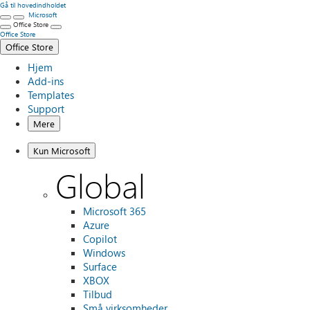
Gå til hovedindholdet
Microsoft
Office Store
Office Store
Office Store
Hjem
Add-ins
Templates
Support
Mere
Kun Microsoft
Global
Microsoft 365
Azure
Copilot
Windows
Surface
XBOX
Tilbud
Små virksomheder