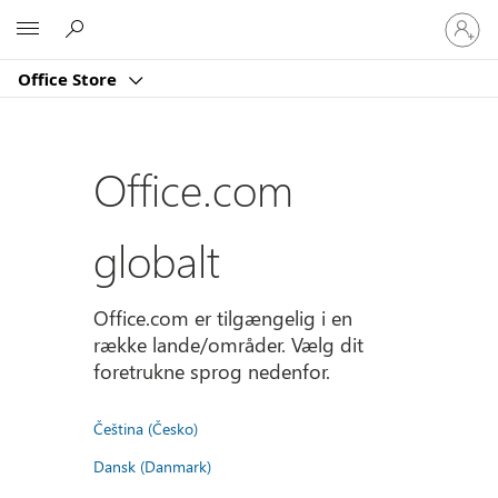
Log
Microsoft
på
din
Office Store
konto
Office.com
globalt
Office.com er tilgængelig i en
række lande/områder. Vælg dit
foretrukne sprog nedenfor.
Čeština (Česko)
Dansk (Danmark)