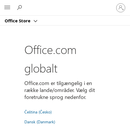
Log
Microsoft
på
din
Office Store
konto
Office.com
globalt
Office.com er tilgængelig i en
række lande/områder. Vælg dit
foretrukne sprog nedenfor.
Čeština (Česko)
Dansk (Danmark)