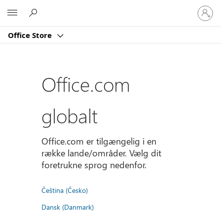
Log
Microsoft
på
din
Office Store
konto
Office.com
globalt
Office.com er tilgængelig i en
række lande/områder. Vælg dit
foretrukne sprog nedenfor.
Čeština (Česko)
Dansk (Danmark)