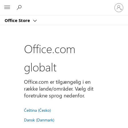
Log
Microsoft
på
din
Office Store
konto
Office.com
globalt
Office.com er tilgængelig i en
række lande/områder. Vælg dit
foretrukne sprog nedenfor.
Čeština (Česko)
Dansk (Danmark)