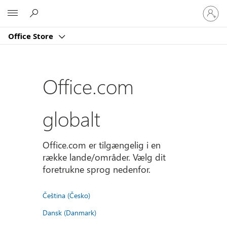
Log
Microsoft
på
din
Office Store
konto
Office.com
globalt
Office.com er tilgængelig i en
række lande/områder. Vælg dit
foretrukne sprog nedenfor.
Čeština (Česko)
Dansk (Danmark)