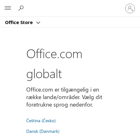
Log
Microsoft
på
din
Office Store
konto
Office.com
globalt
Office.com er tilgængelig i en
række lande/områder. Vælg dit
foretrukne sprog nedenfor.
Čeština (Česko)
Dansk (Danmark)