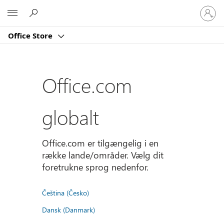
Log
Microsoft
på
din
Office Store
konto
Office.com
globalt
Office.com er tilgængelig i en
række lande/områder. Vælg dit
foretrukne sprog nedenfor.
Čeština (Česko)
Dansk (Danmark)