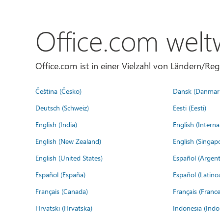
Office.com welt
Office.com ist in einer Vielzahl von Ländern/Re
Čeština (Česko)
Dansk (Danmar
Deutsch (Schweiz)
Eesti (Eesti)
English (India)
English (Interna
English (New Zealand)
English (Singap
English (United States)
Español (Argent
Español (España)
Español (Latino
Français (Canada)
Français (France
Hrvatski (Hrvatska)
Indonesia (Indo