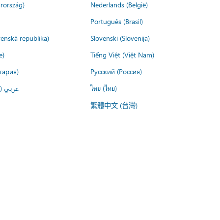
rország)
Nederlands (België)
Português (Brasil)
venská republika)
Slovenski (Slovenija)
e)
Tiếng Việt (Việt Nam)
гария)
Русский (Россия)
عربي ()
ไทย (ไทย)
繁體中文 (台灣)