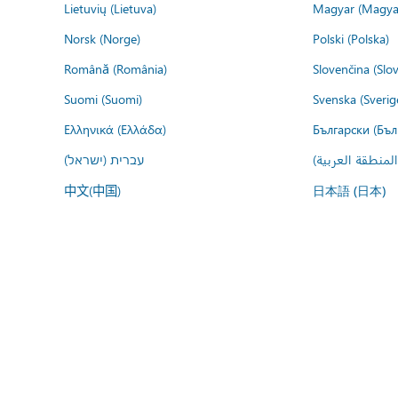
Lietuvių (Lietuva)
Magyar (Magya
Norsk (Norge)
Polski (Polska)
Română (România)
Slovenčina (Slo
Suomi (Suomi)
Svenska (Sverig
Ελληνικά (Ελλάδα)
Български (Бъл
المنطقة العربية
עברית (ישראל)
中文(中国)
日本語 (日本)