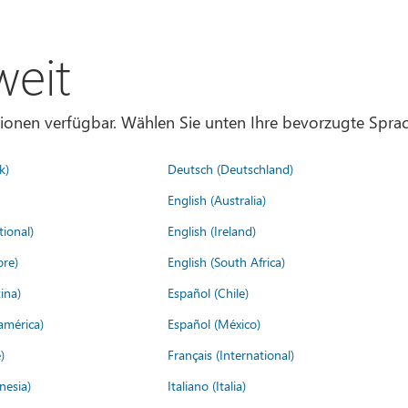
weit
gionen verfügbar. Wählen Sie unten Ihre bevorzugte Sprac
k)
Deutsch (Deutschland)
English (Australia)
tional)
English (Ireland)
ore)
English (South Africa)
ina)
Español (Chile)
américa)
Español (México)
)
Français (International)
nesia)
Italiano (Italia)