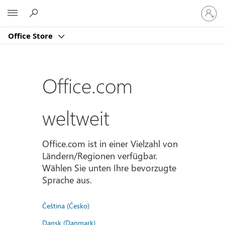
Bei
Microsoft
Ihrem
Konto
Office Store
anmeld
Office.com
weltweit
Office.com ist in einer Vielzahl von
Ländern/Regionen verfügbar.
Wählen Sie unten Ihre bevorzugte
Sprache aus.
Čeština (Česko)
Dansk (Danmark)