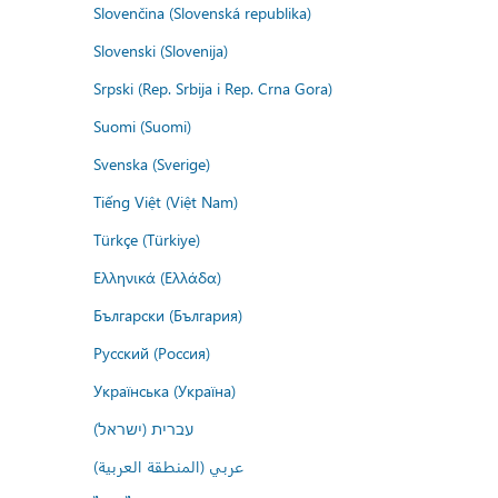
Slovenčina (Slovenská republika)
Slovenski (Slovenija)
Srpski (Rep. Srbija i Rep. Crna Gora)
Suomi (Suomi)
Svenska (Sverige)
Tiếng Việt (Việt Nam)
Türkçe (Türkiye)
Ελληνικά (Ελλάδα)
Български (България)
Русский (Россия)
Українська (Україна)
עברית (ישראל)
عربي (المنطقة العربية)