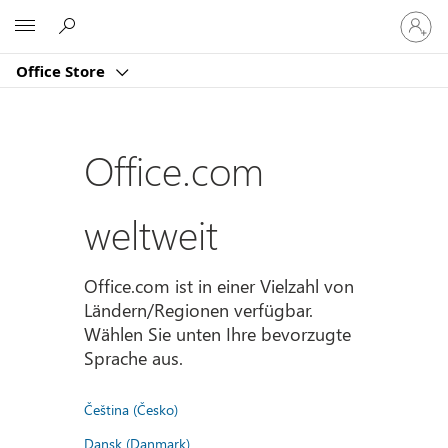
Bei
Microsoft
Ihrem
Konto
Office Store
anmeld
Office.com
weltweit
Office.com ist in einer Vielzahl von
Ländern/Regionen verfügbar.
Wählen Sie unten Ihre bevorzugte
Sprache aus.
Čeština (Česko)
Dansk (Danmark)