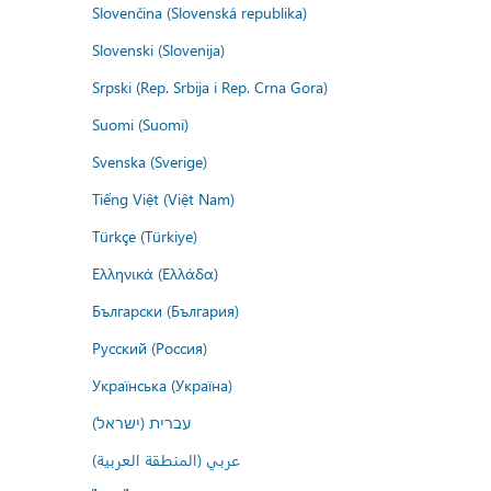
Slovenčina (Slovenská republika)
Slovenski (Slovenija)
Srpski (Rep. Srbija i Rep. Crna Gora)
Suomi (Suomi)
Svenska (Sverige)
Tiếng Việt (Việt Nam)
Türkçe (Türkiye)
Ελληνικά (Ελλάδα)
Български (България)
Русский (Россия)
Українська (Україна)
עברית (ישראל)
عربي (المنطقة العربية)