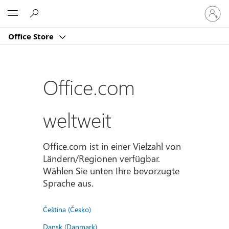
Bei
Microsoft
Ihrem
Konto
Office Store
anmeld
Office.com
weltweit
Office.com ist in einer Vielzahl von
Ländern/Regionen verfügbar.
Wählen Sie unten Ihre bevorzugte
Sprache aus.
Čeština (Česko)
Dansk (Danmark)