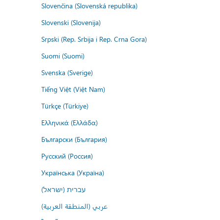
Slovenčina (Slovenská republika)
Slovenski (Slovenija)
Srpski (Rep. Srbija i Rep. Crna Gora)
Suomi (Suomi)
Svenska (Sverige)
Tiếng Việt (Việt Nam)
Türkçe (Türkiye)
Ελληνικά (Ελλάδα)
Български (България)
Русский (Россия)
Українська (Україна)
עברית (ישראל)
عربي (المنطقة العربية)