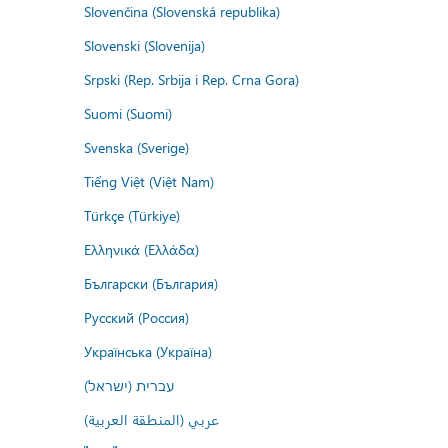
Slovenčina (Slovenská republika)
Slovenski (Slovenija)
Srpski (Rep. Srbija i Rep. Crna Gora)
Suomi (Suomi)
Svenska (Sverige)
Tiếng Việt (Việt Nam)
Türkçe (Türkiye)
Ελληνικά (Ελλάδα)
Български (България)
Русский (Россия)
Українська (Україна)
עברית (ישראל)
عربي (المنطقة العربية)