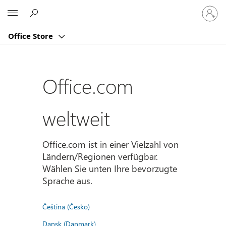
Bei
Microsoft
Ihrem
Konto
Office Store
anmeld
Office.com
weltweit
Office.com ist in einer Vielzahl von
Ländern/Regionen verfügbar.
Wählen Sie unten Ihre bevorzugte
Sprache aus.
Čeština (Česko)
Dansk (Danmark)