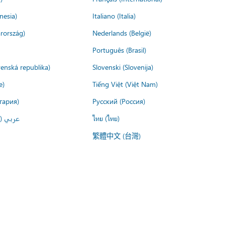
nesia)
Italiano (Italia)
rország)
Nederlands (België)
Português (Brasil)
venská republika)
Slovenski (Slovenija)
e)
Tiếng Việt (Việt Nam)
гария)
Русский (Россия)
عربي ()
ไทย (ไทย)
繁體中文 (台灣)