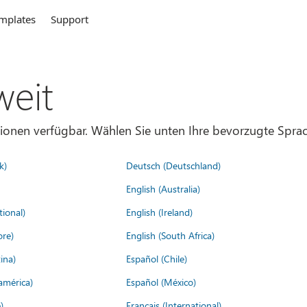
mplates
Support
weit
gionen verfügbar. Wählen Sie unten Ihre bevorzugte Sprac
k)
Deutsch (Deutschland)
English (Australia)
tional)
English (Ireland)
ore)
English (South Africa)
ina)
Español (Chile)
américa)
Español (México)
)
Français (International)