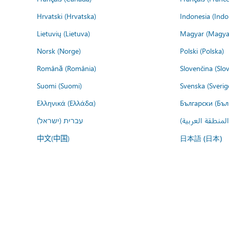
Hrvatski (Hrvatska)
Indonesia (Indo
Lietuvių (Lietuva)
Magyar (Magya
Norsk (Norge)
Polski (Polska)
Română (România)
Slovenčina (Slo
Suomi (Suomi)
Svenska (Sverig
Ελληνικά (Ελλάδα)
Български (Бъл
المنطقة العربية
עברית (ישראל)
中文(中国)
日本語 (日本)