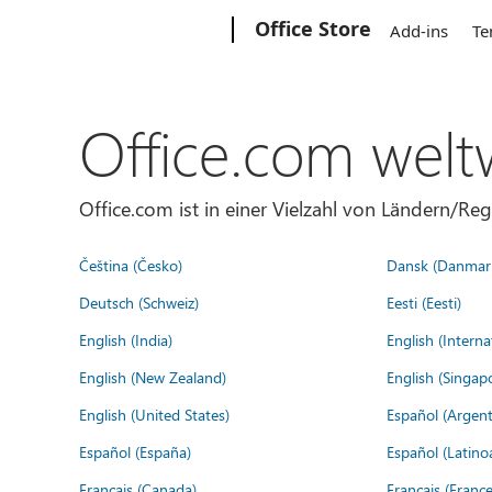
Microsoft
Office Store
Add-ins
Te
Office.com welt
Office.com ist in einer Vielzahl von Ländern/Re
Čeština (Česko)
Dansk (Danmar
Deutsch (Schweiz)
Eesti (Eesti)
English (India)
English (Interna
English (New Zealand)
English (Singap
English (United States)
Español (Argent
Español (España)
Español (Latino
Français (Canada)
Français (France