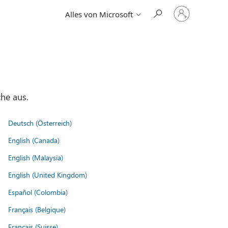
Bei
Alles von Microsoft
Ihrem
Konto
anmelden
he aus.
Deutsch (Österreich)
English (Canada)
English (Malaysia)
English (United Kingdom)
Español (Colombia)
Français (Belgique)
Français (Suisse)