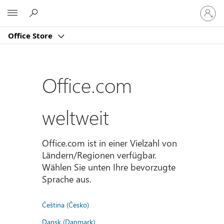
Bei
Microsoft
Ihrem
Konto
Office Store
anmeld
Office.com
weltweit
Office.com ist in einer Vielzahl von
Ländern/Regionen verfügbar.
Wählen Sie unten Ihre bevorzugte
Sprache aus.
Čeština (Česko)
Dansk (Danmark)