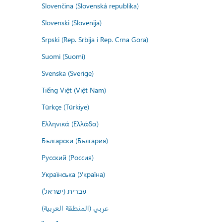
Slovenčina (Slovenská republika)
Slovenski (Slovenija)
Srpski (Rep. Srbija i Rep. Crna Gora)
Suomi (Suomi)
Svenska (Sverige)
Tiếng Việt (Việt Nam)
Türkçe (Türkiye)
Ελληνικά (Ελλάδα)
Български (България)
Русский (Россия)
Українська (Україна)
עברית (ישראל)
عربي (المنطقة العربية)