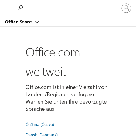
Bei
Microsoft
Ihrem
Konto
Office Store
anmeld
Office.com
weltweit
Office.com ist in einer Vielzahl von
Ländern/Regionen verfügbar.
Wählen Sie unten Ihre bevorzugte
Sprache aus.
Čeština (Česko)
Dansk (Danmark)