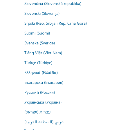
Slovenčina (Slovenská republika)
Slovenski (Slovenija)
Srpski (Rep. Srbija i Rep. Crna Gora)
Suomi (Suomi)
Svenska (Sverige)
Tiếng Việt (Việt Nam)
Türkçe (Türkiye)
Ελληνικά (Ελλάδα)
Български (България)
Русский (Россия)
Українська (Україна)
עברית (ישראל)
عربي (المنطقة العربية)