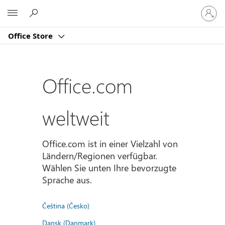
Bei
Microsoft
Ihrem
Konto
Office Store
anmeld
Office.com
weltweit
Office.com ist in einer Vielzahl von
Ländern/Regionen verfügbar.
Wählen Sie unten Ihre bevorzugte
Sprache aus.
Čeština (Česko)
Dansk (Danmark)