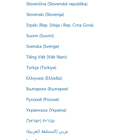
Slovenčina (Slovenská republika)
Slovenski (Slovenija)
Srpski (Rep. Srbija i Rep. Crna Gora)
Suomi (Suomi)
Svenska (Sverige)
Tiếng Việt (Việt Nam)
Türkçe (Türkiye)
Ελληνικά (Ελλάδα)
Български (България)
Русский (Россия)
Українська (Україна)
עברית (ישראל)
عربي (المنطقة العربية)