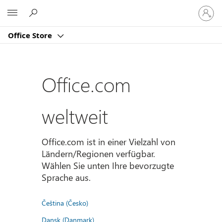
Bei
Microsoft
Ihrem
Konto
Office Store
anmeld
Office.com
weltweit
Office.com ist in einer Vielzahl von
Ländern/Regionen verfügbar.
Wählen Sie unten Ihre bevorzugte
Sprache aus.
Čeština (Česko)
Dansk (Danmark)