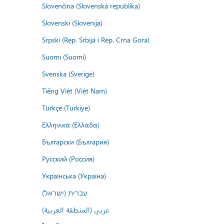
Slovenčina (Slovenská republika)
Slovenski (Slovenija)
Srpski (Rep. Srbija i Rep. Crna Gora)
Suomi (Suomi)
Svenska (Sverige)
Tiếng Việt (Việt Nam)
Türkçe (Türkiye)
Ελληνικά (Ελλάδα)
Български (България)
Русский (Россия)
Українська (Україна)
עברית (ישראל)
عربي (المنطقة العربية)