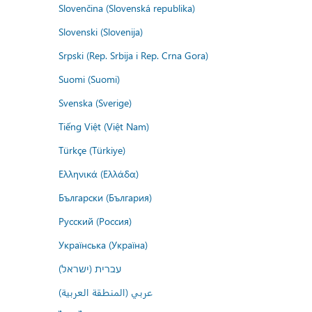
Slovenčina (Slovenská republika)
Slovenski (Slovenija)
Srpski (Rep. Srbija i Rep. Crna Gora)
Suomi (Suomi)
Svenska (Sverige)
Tiếng Việt (Việt Nam)
Türkçe (Türkiye)
Ελληνικά (Ελλάδα)
Български (България)
Русский (Россия)
Українська (Україна)
עברית (ישראל)
عربي (المنطقة العربية)