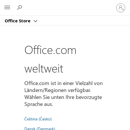
Bei
Microsoft
Ihrem
Konto
Office Store
anmeld
Office.com
weltweit
Office.com ist in einer Vielzahl von
Ländern/Regionen verfügbar.
Wählen Sie unten Ihre bevorzugte
Sprache aus.
Čeština (Česko)
Dansk (Danmark)