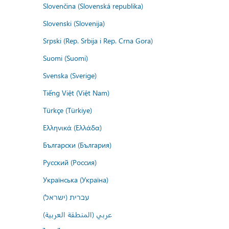
Slovenčina (Slovenská republika)
Slovenski (Slovenija)
Srpski (Rep. Srbija i Rep. Crna Gora)
Suomi (Suomi)
Svenska (Sverige)
Tiếng Việt (Việt Nam)
Türkçe (Türkiye)
Ελληνικά (Ελλάδα)
Български (България)
Русский (Россия)
Українська (Україна)
עברית (ישראל)
عربي (المنطقة العربية)