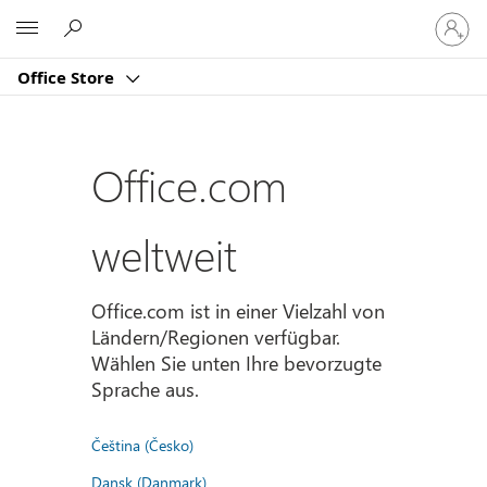
Bei
Microsoft
Ihrem
Konto
Office Store
anmeld
Office.com
weltweit
Office.com ist in einer Vielzahl von
Ländern/Regionen verfügbar.
Wählen Sie unten Ihre bevorzugte
Sprache aus.
Čeština (Česko)
Dansk (Danmark)