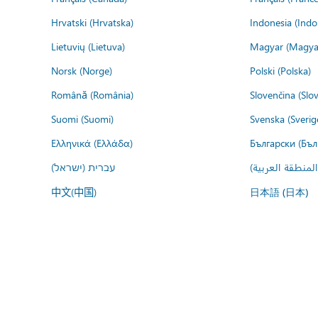
Hrvatski (Hrvatska)
Indonesia (Indo
Lietuvių (Lietuva)
Magyar (Magya
Norsk (Norge)
Polski (Polska)
Română (România)
Slovenčina (Slo
Suomi (Suomi)
Svenska (Sverig
Ελληνικά (Ελλάδα)
Български (Бъл
المنطقة العربية
עברית (ישראל)
中文(中国)
日本語 (日本)