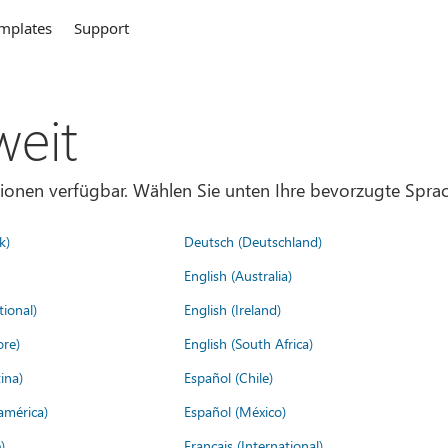
mplates
Support
weit
gionen verfügbar. Wählen Sie unten Ihre bevorzugte Sprac
k)
Deutsch (Deutschland)
English (Australia)
tional)
English (Ireland)
ore)
English (South Africa)
ina)
Español (Chile)
américa)
Español (México)
)
Français (International)