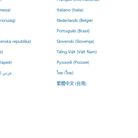
nesia)
Italiano (Italia)
rország)
Nederlands (België)
Português (Brasil)
venská republika)
Slovenski (Slovenija)
e)
Tiếng Việt (Việt Nam)
гария)
Русский (Россия)
عربي ()
ไทย (ไทย)
繁體中文 (台灣)