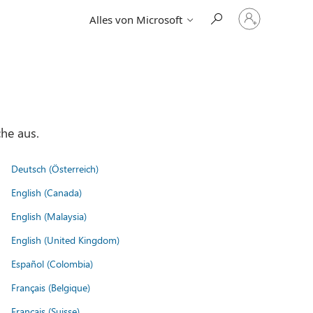
Bei
Alles von Microsoft
Ihrem
Konto
anmelden
he aus.
Deutsch (Österreich)
English (Canada)
English (Malaysia)
English (United Kingdom)
Español (Colombia)
Français (Belgique)
Français (Suisse)