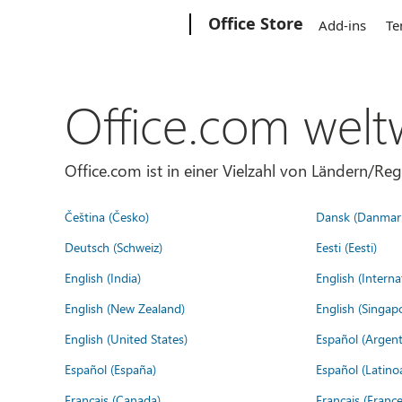
Microsoft
Office Store
Add-ins
Te
Office.com welt
Office.com ist in einer Vielzahl von Ländern/Re
Čeština (Česko)
Dansk (Danmar
Deutsch (Schweiz)
Eesti (Eesti)
English (India)
English (Interna
English (New Zealand)
English (Singap
English (United States)
Español (Argent
Español (España)
Español (Latino
Français (Canada)
Français (France