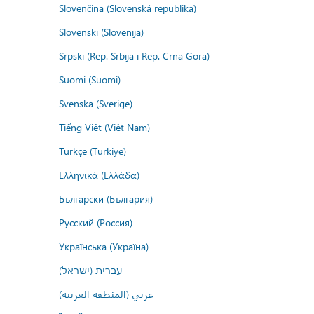
Slovenčina (Slovenská republika)
Slovenski (Slovenija)
Srpski (Rep. Srbija i Rep. Crna Gora)
Suomi (Suomi)
Svenska (Sverige)
Tiếng Việt (Việt Nam)
Türkçe (Türkiye)
Ελληνικά (Ελλάδα)
Български (България)
Русский (Россия)
Українська (Україна)
עברית (ישראל)
عربي (المنطقة العربية)