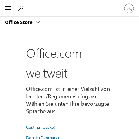
Bei
Microsoft
Ihrem
Konto
Office Store
anmeld
Office.com
weltweit
Office.com ist in einer Vielzahl von
Ländern/Regionen verfügbar.
Wählen Sie unten Ihre bevorzugte
Sprache aus.
Čeština (Česko)
Dansk (Danmark)