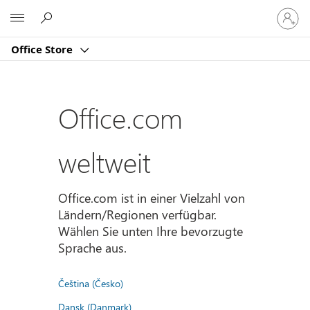
Bei
Microsoft
Ihrem
Konto
Office Store
anmeld
Office.com
weltweit
Office.com ist in einer Vielzahl von
Ländern/Regionen verfügbar.
Wählen Sie unten Ihre bevorzugte
Sprache aus.
Čeština (Česko)
Dansk (Danmark)