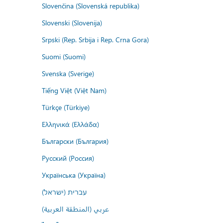
Slovenčina (Slovenská republika)
Slovenski (Slovenija)
Srpski (Rep. Srbija i Rep. Crna Gora)
Suomi (Suomi)
Svenska (Sverige)
Tiếng Việt (Việt Nam)
Türkçe (Türkiye)
Ελληνικά (Ελλάδα)
Български (България)
Русский (Россия)
Українська (Україна)
עברית (ישראל)
عربي (المنطقة العربية)