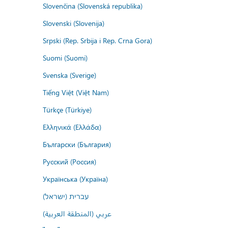
Slovenčina (Slovenská republika)
Slovenski (Slovenija)
Srpski (Rep. Srbija i Rep. Crna Gora)
Suomi (Suomi)
Svenska (Sverige)
Tiếng Việt (Việt Nam)
Türkçe (Türkiye)
Ελληνικά (Ελλάδα)
Български (България)
Русский (Россия)
Українська (Україна)
עברית (ישראל)
عربي (المنطقة العربية)