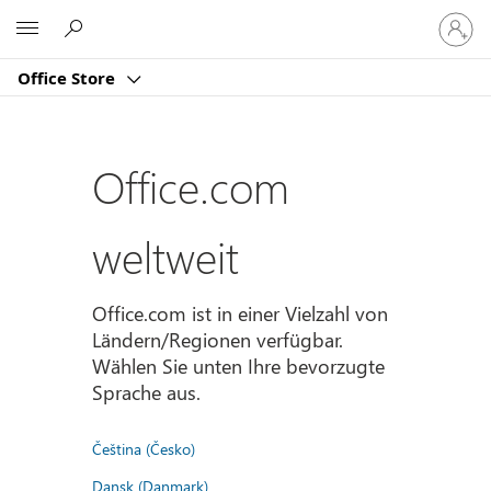
Bei
Microsoft
Ihrem
Konto
Office Store
anmeld
Office.com
weltweit
Office.com ist in einer Vielzahl von
Ländern/Regionen verfügbar.
Wählen Sie unten Ihre bevorzugte
Sprache aus.
Čeština (Česko)
Dansk (Danmark)