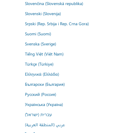
Slovenčina (Slovenská republika)
Slovenski (Slovenija)
Srpski (Rep. Srbija i Rep. Crna Gora)
Suomi (Suomi)
Svenska (Sverige)
Tiếng Việt (Việt Nam)
Türkçe (Türkiye)
Ελληνικά (Ελλάδα)
Български (България)
Русский (Россия)
Українська (Україна)
עברית (ישראל)
عربي (المنطقة العربية)