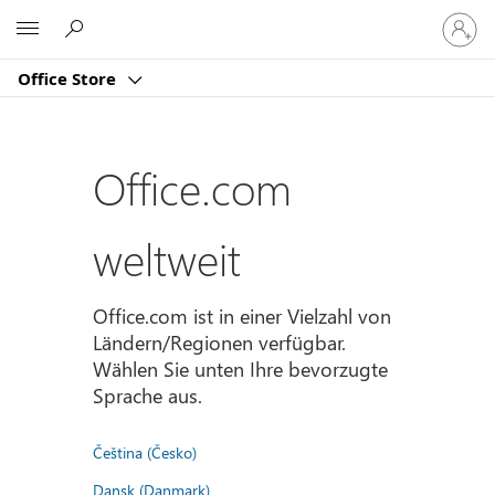
Bei
Microsoft
Ihrem
Konto
Office Store
anmeld
Office.com
weltweit
Office.com ist in einer Vielzahl von
Ländern/Regionen verfügbar.
Wählen Sie unten Ihre bevorzugte
Sprache aus.
Čeština (Česko)
Dansk (Danmark)