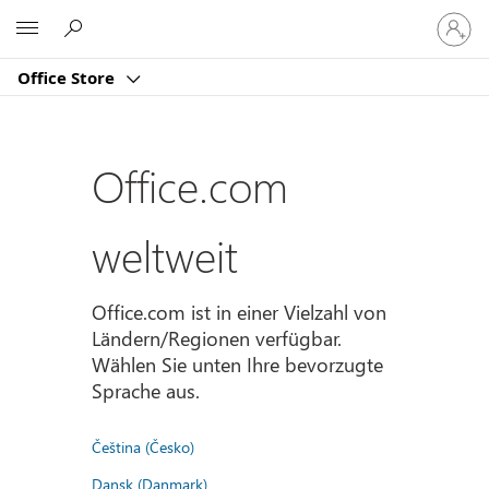
Bei
Microsoft
Ihrem
Konto
Office Store
anmeld
Office.com
weltweit
Office.com ist in einer Vielzahl von
Ländern/Regionen verfügbar.
Wählen Sie unten Ihre bevorzugte
Sprache aus.
Čeština (Česko)
Dansk (Danmark)