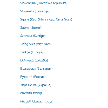
Slovenčina (Slovenská republika)
Slovenski (Slovenija)
Srpski (Rep. Srbija i Rep. Crna Gora)
Suomi (Suomi)
Svenska (Sverige)
Tiếng Việt (Việt Nam)
Türkçe (Türkiye)
Ελληνικά (Ελλάδα)
Български (България)
Русский (Россия)
Українська (Україна)
עברית (ישראל)
عربي (المنطقة العربية)