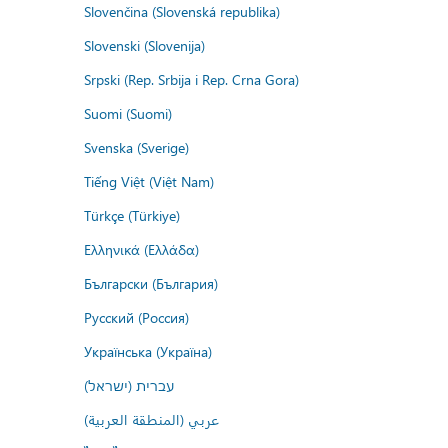
Slovenčina (Slovenská republika)
Slovenski (Slovenija)
Srpski (Rep. Srbija i Rep. Crna Gora)
Suomi (Suomi)
Svenska (Sverige)
Tiếng Việt (Việt Nam)
Türkçe (Türkiye)
Ελληνικά (Ελλάδα)
Български (България)
Русский (Россия)
Українська (Україна)
עברית (ישראל)
عربي (المنطقة العربية)