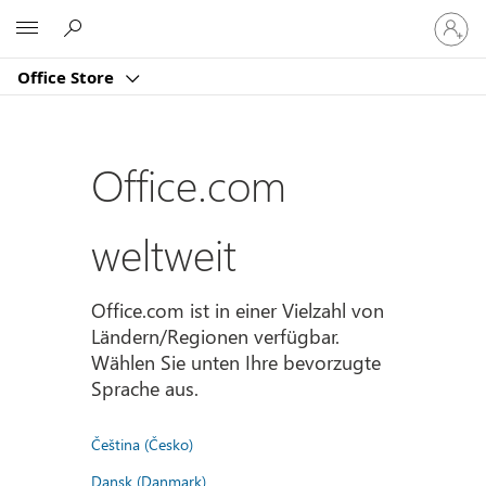
Bei
Microsoft
Ihrem
Konto
Office Store
anmeld
Office.com
weltweit
Office.com ist in einer Vielzahl von
Ländern/Regionen verfügbar.
Wählen Sie unten Ihre bevorzugte
Sprache aus.
Čeština (Česko)
Dansk (Danmark)